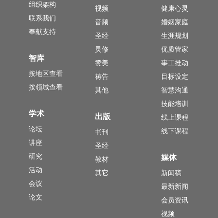
组织架构
视频
健康心灵
联系我们
音频
婚姻家庭
奉献支持
圣经
生涯规划
灵修
优质管家
智库
赞美
事工推动
按地区查看
祷告
目标设定
按领域查看
其他
智慧沟通
技能培训
学术
出版
线上课程
论坛
线下课程
书刊
讲座
圣经
研究
媒体
教材
活动
其它
新闻稿
会议
最新新闻
论文
会员资讯
视频