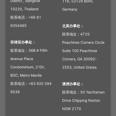
District , Bangkok
116, 53129 Bonn,
10220, Thailand
Germany
联系电话：+66 81
6354465
北美办事处：
联系地址：4725
菲律宾办事处：
Peachtree Corners Circle
联系地址：36B # Fifth
Suite 100 Peachtree
Avenue Place
Corners, GA 30092-
Condominium, 21Dr,
2553, United States
BGC, Metro Manila
联系电话：+63 920 594
澳洲办事处：
9539
联系地址：50 Yachtsman
Drive Chipping Norton
NSW 2170