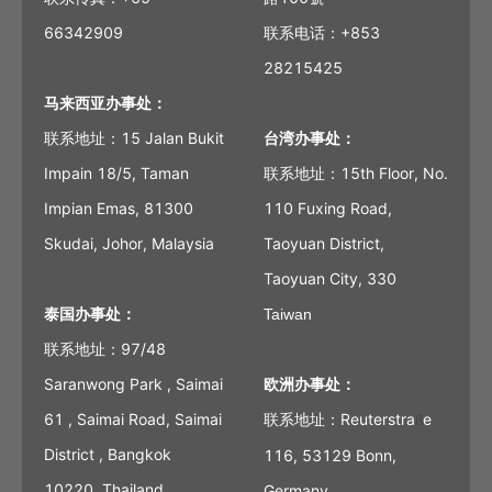
66342909
联系电话：+853
28215425
马来西亚办事处：
联系地址：15 Jalan Bukit
台湾办事处：
Impain 18/5, Taman
联系地址：15th Floor, No.
Impian Emas, 81300
110 Fuxing Road,
Skudai, Johor, Malaysia
Taoyuan District,
Taoyuan City, 330
泰国办事处：
Taiwan
联系地址：97/48
Saranwong Park , Saimai
欧洲办事处：
61 , Saimai Road, Saimai
联系地址：Reuterstra
e
ß
District , Bangkok
116, 53129 Bonn,
10220, Thailand
Germany