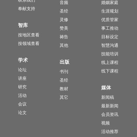
音频
婚姻家庭
奉献支持
圣经
生涯规划
灵修
优质管家
智库
赞美
事工推动
按地区查看
祷告
目标设定
按领域查看
其他
智慧沟通
技能培训
学术
出版
线上课程
论坛
线下课程
书刊
讲座
圣经
研究
媒体
教材
活动
其它
新闻稿
会议
最新新闻
论文
会员资讯
视频
活动推荐