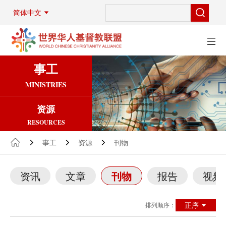
简体中文
事工
MINISTRIES
资源
RESOURCES
事工
资源
刊物
资讯
文章
刊物
报告
视频
正序
排列顺序：