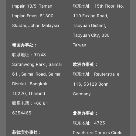
Impain 18/5, Taman
联系地址：15th Floor, No.
Impian Emas, 81300
110 Fuxing Road,
Skudai, Johor, Malaysia
Taoyuan District,
Taoyuan City, 330
泰国办事处：
Taiwan
联系地址：97/48
Saranwong Park , Saimai
欧洲办事处：
61 , Saimai Road, Saimai
联系地址：Reuterstra
e
ß
District , Bangkok
116, 53129 Bonn,
10220, Thailand
Germany
联系电话：+66 81
6354465
北美办事处：
联系地址：4725
菲律宾办事处：
Peachtree Corners Circle