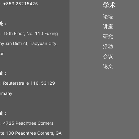
+853 28215425
学术
论坛
处：
讲座
th Floor, No. 110 Fuxing
研究
yuan District, Taoyuan City,
活动
an
会议
论文
处：
euterstra
e 116, 53129
ß
ermany
处：
25 Peachtree Corners
uite 100 Peachtree Corners, GA