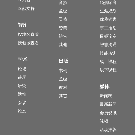
音频
婚姻家庭
奉献支持
圣经
生涯规划
灵修
优质管家
智库
赞美
事工推动
按地区查看
祷告
目标设定
按领域查看
其他
智慧沟通
技能培训
学术
出版
线上课程
论坛
线下课程
书刊
讲座
圣经
研究
媒体
教材
活动
其它
新闻稿
会议
最新新闻
论文
会员资讯
视频
活动推荐