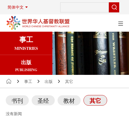
简体中文
事工
MINISTRIES
出版
PUBLISHING
事工
出版
其它
书刊
圣经
教材
其它
没有新闻