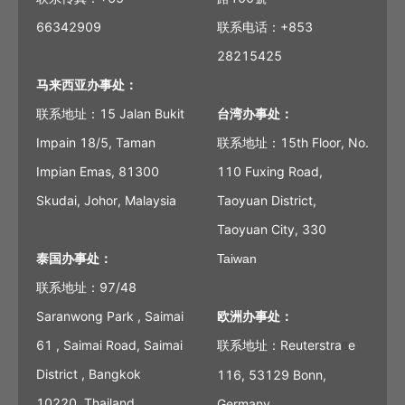
66342909
联系电话：+853
28215425
马来西亚办事处：
联系地址：15 Jalan Bukit
台湾办事处：
Impain 18/5, Taman
联系地址：15th Floor, No.
Impian Emas, 81300
110 Fuxing Road,
Skudai, Johor, Malaysia
Taoyuan District,
Taoyuan City, 330
泰国办事处：
Taiwan
联系地址：97/48
Saranwong Park , Saimai
欧洲办事处：
61 , Saimai Road, Saimai
联系地址：Reuterstra
e
ß
District , Bangkok
116, 53129 Bonn,
10220, Thailand
Germany