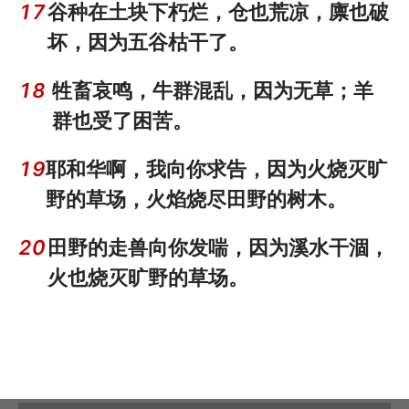
17
谷种在土块下朽烂，仓也荒凉，廪也破
坏，因为五谷枯干了。
18
牲畜哀鸣，牛群混乱，因为无草；羊
群也受了困苦。
19
耶和华啊，我向你求告，因为火烧灭旷
野的草场，火焰烧尽田野的树木。
20
田野的走兽向你发喘，因为溪水干涸，
火也烧灭旷野的草场。