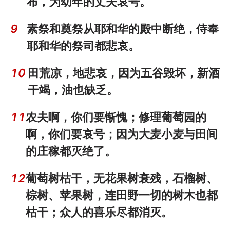
布，为幼年的丈夫哀号。
9
素祭和奠祭从耶和华的殿中断绝，侍奉
耶和华的祭司都悲哀。
10
田荒凉，地悲哀，因为五谷毁坏，新酒
干竭，油也缺乏。
11
农夫啊，你们要惭愧；修理葡萄园的
啊，你们要哀号；因为大麦小麦与田间
的庄稼都灭绝了。
12
葡萄树枯干，无花果树衰残，石榴树、
棕树、苹果树，连田野一切的树木也都
枯干；众人的喜乐尽都消灭。