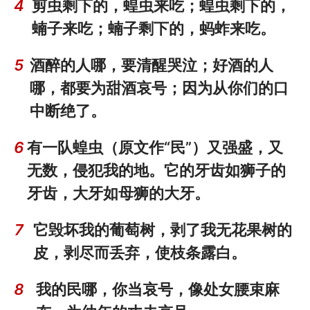
4
剪虫剩下的，蝗虫来吃；蝗虫剩下的，
蝻子来吃；蝻子剩下的，蚂蚱来吃。
5
酒醉的人哪，要清醒哭泣；好酒的人
哪，都要为甜酒哀号；因为从你们的口
中断绝了。
6
有一队蝗虫（原文作“民”）又强盛，又
无数，侵犯我的地。它的牙齿如狮子的
牙齿，大牙如母狮的大牙。
7
它毁坏我的葡萄树，剥了我无花果树的
皮，剥尽而丢弃，使枝条露白。
8
我的民哪，你当哀号，像处女腰束麻