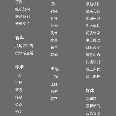
值观
报告
卓越领袖
组织架构
视频
健康心灵
联系我们
音频
婚姻家庭
奉献支持
圣经
生涯规划
灵修
优质管家
智库
赞美
事工推动
按地区查看
祷告
目标设定
按领域查看
其他
智慧沟通
技能培训
学术
出版
线上课程
论坛
线下课程
书刊
讲座
圣经
研究
媒体
教材
活动
其它
新闻稿
会议
最新新闻
论文
会员资讯