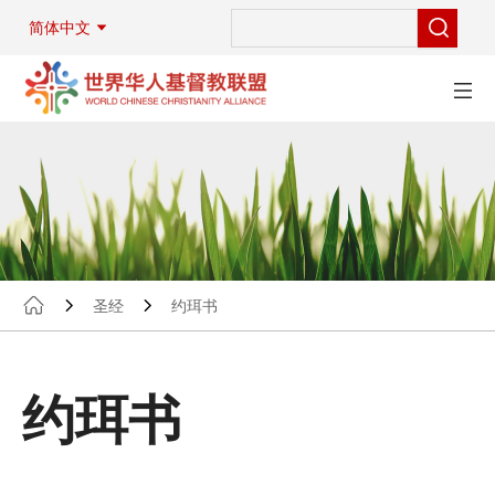
简体中文
圣经
约珥书
约珥书