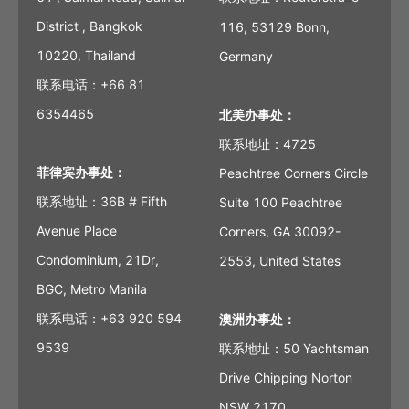
District , Bangkok
116, 53129 Bonn,
10220, Thailand
Germany
联系电话：+66 81
6354465
北美办事处：
联系地址：4725
菲律宾办事处：
Peachtree Corners Circle
联系地址：36B # Fifth
Suite 100 Peachtree
Avenue Place
Corners, GA 30092-
Condominium, 21Dr,
2553, United States
BGC, Metro Manila
联系电话：+63 920 594
澳洲办事处：
9539
联系地址：50 Yachtsman
Drive Chipping Norton
NSW 2170