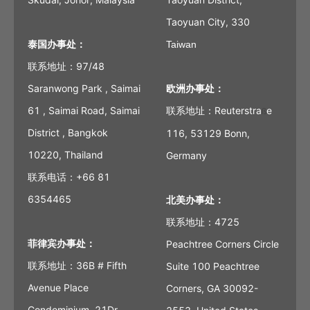
Taoyuan City, 330
泰国办事处：
Taiwan
联系地址：97/48
Saranwong Park , Saimai
欧洲办事处：
61 , Saimai Road, Saimai
联系地址：Reuterstra
e
ß
District , Bangkok
116, 53129 Bonn,
10220, Thailand
Germany
联系电话：+66 81
6354465
北美办事处：
联系地址：4725
菲律宾办事处：
Peachtree Corners Circle
联系地址：36B # Fifth
Suite 100 Peachtree
Avenue Place
Corners, GA 30092-
Condominium, 21Dr,