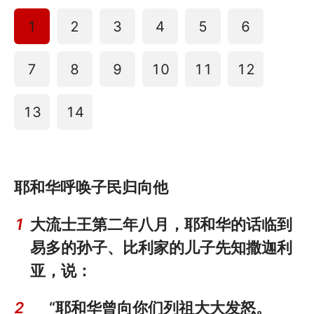
1
2
3
4
5
6
7
8
9
10
11
12
13
14
耶和华呼唤子民归向他
1
大流士王第二年八月，耶和华的话临到
易多的孙子、比利家的儿子先知撒迦利
亚，说：
2
“耶和华曾向你们列祖大大发怒。