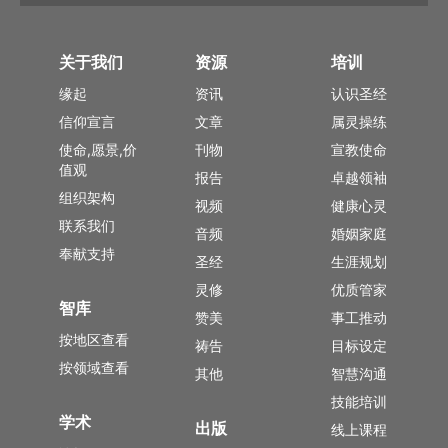
关于我们
资源
培训
缘起
资讯
认识圣经
信仰宣言
文章
属灵操练
使命,愿景,价
刊物
宣教使命
值观
报告
卓越领袖
组织架构
视频
健康心灵
联系我们
音频
婚姻家庭
奉献支持
圣经
生涯规划
灵修
优质管家
智库
赞美
事工推动
按地区查看
祷告
目标设定
按领域查看
其他
智慧沟通
技能培训
学术
出版
线上课程