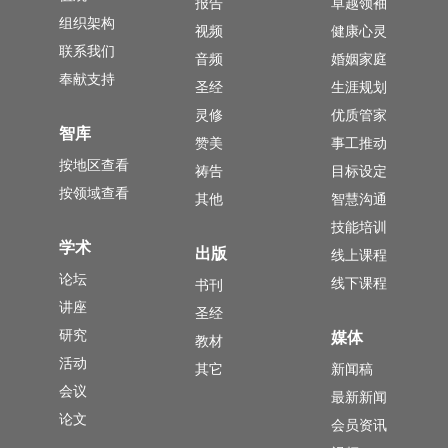
报告
卓越领袖
组织架构
视频
健康心灵
联系我们
音频
婚姻家庭
奉献支持
圣经
生涯规划
灵修
优质管家
智库
赞美
事工推动
按地区查看
祷告
目标设定
按领域查看
其他
智慧沟通
技能培训
学术
出版
线上课程
论坛
线下课程
书刊
讲座
圣经
研究
媒体
教材
活动
其它
新闻稿
会议
最新新闻
论文
会员资讯