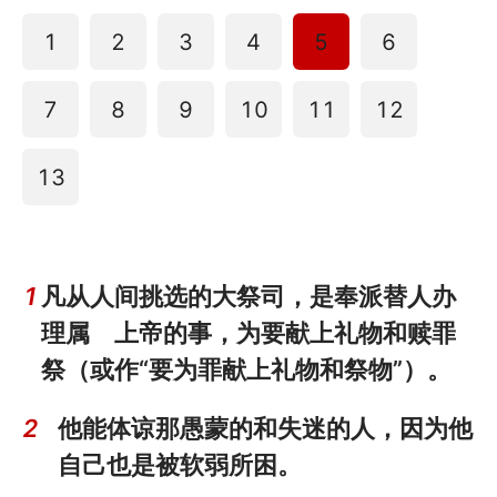
1
2
3
4
5
6
7
8
9
10
11
12
13
1
凡从人间挑选的大祭司，是奉派替人办
理属 上帝的事，为要献上礼物和赎罪
祭（或作“要为罪献上礼物和祭物”）。
2
他能体谅那愚蒙的和失迷的人，因为他
自己也是被软弱所困。