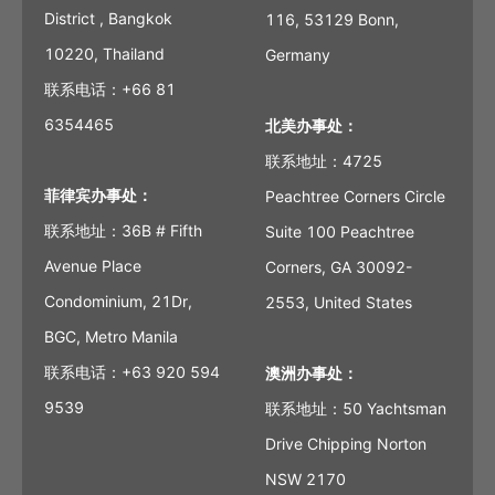
District , Bangkok
116, 53129 Bonn,
10220, Thailand
Germany
联系电话：+66 81
6354465
北美办事处：
联系地址：4725
菲律宾办事处：
Peachtree Corners Circle
联系地址：36B # Fifth
Suite 100 Peachtree
Avenue Place
Corners, GA 30092-
Condominium, 21Dr,
2553, United States
BGC, Metro Manila
联系电话：+63 920 594
澳洲办事处：
9539
联系地址：50 Yachtsman
Drive Chipping Norton
NSW 2170