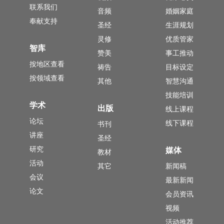
联系我们
音频
婚姻家庭
奉献支持
圣经
生涯规划
灵修
优质管家
智库
赞美
事工推动
按地区查看
祷告
目标设定
按领域查看
其他
智慧沟通
技能培训
学术
出版
线上课程
论坛
线下课程
书刊
讲座
圣经
研究
媒体
教材
活动
其它
新闻稿
会议
最新新闻
论文
会员资讯
视频
活动推荐