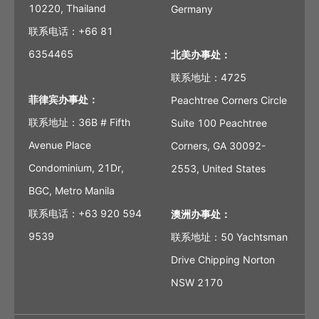
10220, Thailand
Germany
联系电话：+66 81
6354465
北美办事处：
联系地址：4725
菲律宾办事处：
Peachtree Corners Circle
联系地址：36B # Fifth
Suite 100 Peachtree
Avenue Place
Corners, GA 30092-
Condominium, 21Dr,
2553, United States
BGC, Metro Manila
联系电话：+63 920 594
澳洲办事处：
9539
联系地址：50 Yachtsman
Drive Chipping Norton
NSW 2170