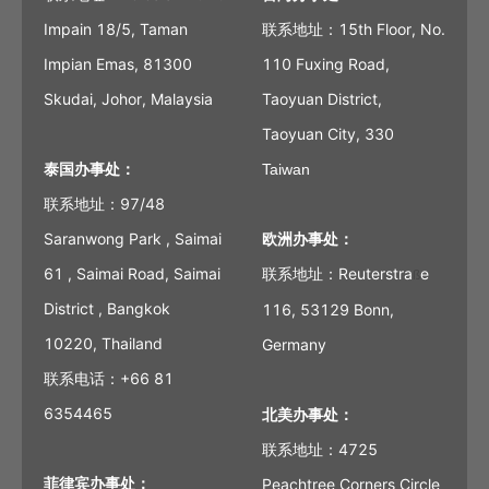
Impain 18/5, Taman
联系地址：15th Floor, No.
Impian Emas, 81300
110 Fuxing Road,
Skudai, Johor, Malaysia
Taoyuan District,
Taoyuan City, 330
泰国办事处：
Taiwan
联系地址：97/48
Saranwong Park , Saimai
欧洲办事处：
61 , Saimai Road, Saimai
联系地址：Reuterstra
e
ß
District , Bangkok
116, 53129 Bonn,
10220, Thailand
Germany
联系电话：+66 81
6354465
北美办事处：
联系地址：4725
菲律宾办事处：
Peachtree Corners Circle