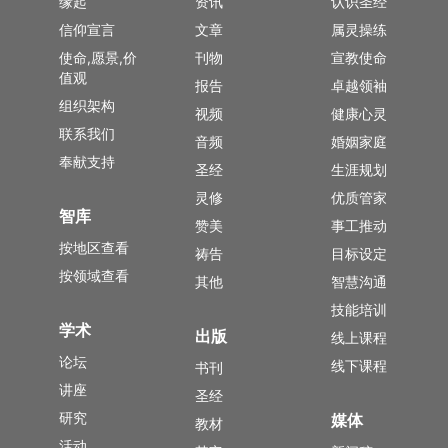
缘起
资讯
认识圣经
信仰宣言
文章
属灵操练
使命,愿景,价
刊物
宣教使命
值观
报告
卓越领袖
组织架构
视频
健康心灵
联系我们
音频
婚姻家庭
奉献支持
圣经
生涯规划
灵修
优质管家
智库
赞美
事工推动
按地区查看
祷告
目标设定
按领域查看
其他
智慧沟通
技能培训
学术
出版
线上课程
论坛
线下课程
书刊
讲座
圣经
研究
媒体
教材
活动