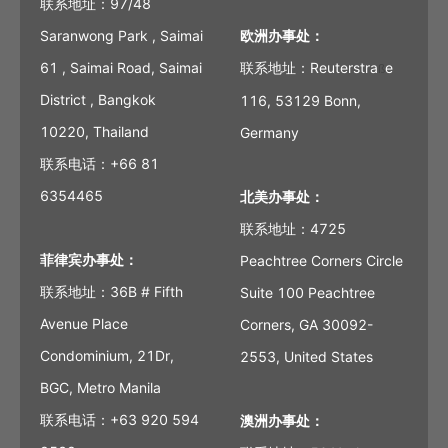
联系地址：97/48
Saranwong Park , Saimai
欧洲办事处：
61 , Saimai Road, Saimai
联系地址：Reuterstra
e
ß
District , Bangkok
116, 53129 Bonn,
10220, Thailand
Germany
联系电话：+66 81
6354465
北美办事处：
联系地址：4725
菲律宾办事处：
Peachtree Corners Circle
联系地址：36B # Fifth
Suite 100 Peachtree
Avenue Place
Corners, GA 30092-
Condominium, 21Dr,
2553, United States
BGC, Metro Manila
联系电话：+63 920 594
澳洲办事处：